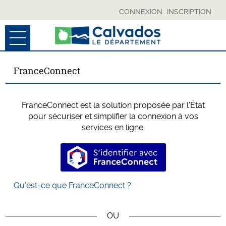
CONNEXION
INSCRIPTION
Ouvrir le menu
ACCUEIL
FranceConnect
MES BROUILLONS
FranceConnect est la solution proposée par l’État
SUIVI DE MES DÉMARCHES
pour sécuriser et simplifier la connexion à vos
services en ligne.
MON COMPTE
S’identifier avec FranceConnec
ESPACE COLLECTIVITÉS
Qu’est-ce que FranceConnect ?
RÉSERVÉ CD