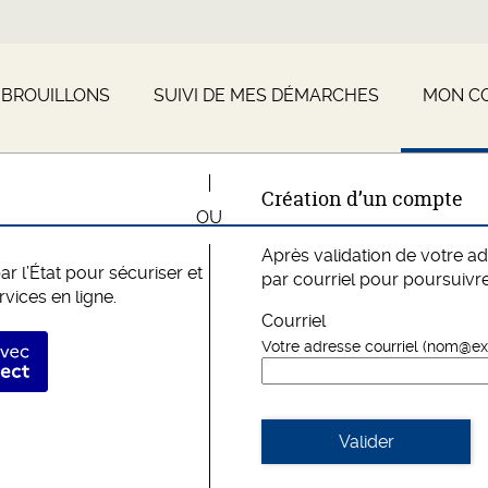
 BROUILLONS
SUIVI DE MES DÉMARCHES
MON C
*
Création d’un compte
Après validation de votre a
r l’État pour sécuriser et
par courriel pour poursuivre
rvices en ligne.
Courriel
fier avec FranceConnect
Votre adresse courriel (nom@e
Valider