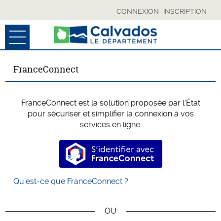
CONNEXION
INSCRIPTION
Ouvrir le menu
ACCUEIL
FranceConnect
MES BROUILLONS
FranceConnect est la solution proposée par l’État
SUIVI DE MES DÉMARCHES
pour sécuriser et simplifier la connexion à vos
services en ligne.
MON COMPTE
S’identifier avec FranceConnec
ESPACE COLLECTIVITÉS
Qu’est-ce que FranceConnect ?
RÉSERVÉ CD