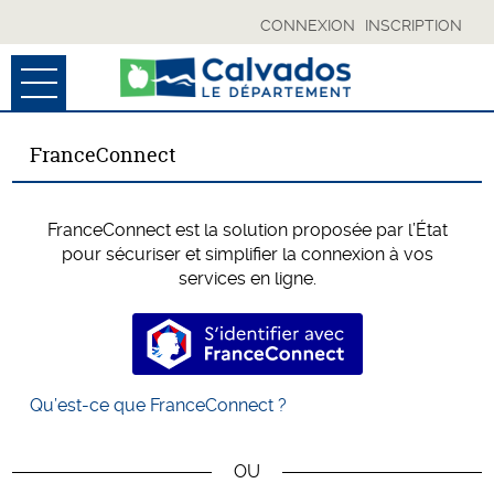
CONNEXION
INSCRIPTION
Ouvrir le menu
ACCUEIL
FranceConnect
MES BROUILLONS
FranceConnect est la solution proposée par l’État
SUIVI DE MES DÉMARCHES
pour sécuriser et simplifier la connexion à vos
services en ligne.
MON COMPTE
S’identifier avec FranceConnec
ESPACE COLLECTIVITÉS
Qu’est-ce que FranceConnect ?
RÉSERVÉ CD