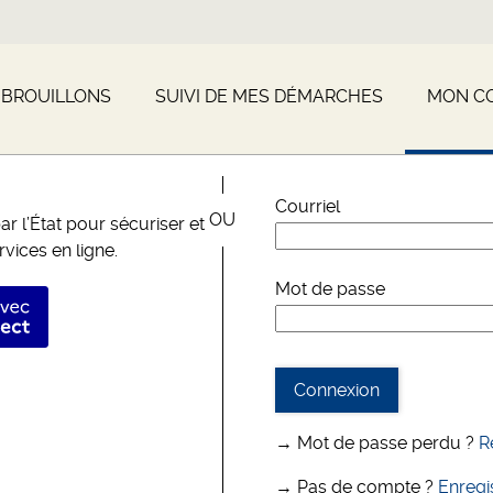
 BROUILLONS
SUIVI DE MES DÉMARCHES
MON C
*
Courriel
r l’État pour sécuriser et
rvices en ligne.
Mot de passe
fier avec FranceConnect
Connexion
→ Mot de passe perdu ?
R
→ Pas de compte ?
Enregi