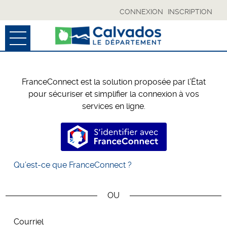
CONNEXION
INSCRIPTION
Ouvrir le menu
ACCUEIL
FranceConnect est la solution proposée par l’État
MES BROUILLONS
pour sécuriser et simplifier la connexion à vos
services en ligne.
SUIVI DE MES DÉMARCHES
S’identifier avec FranceConnec
MON COMPTE
Qu’est-ce que FranceConnect ?
ESPACE COLLECTIVITÉS
RÉSERVÉ CD
*
Courriel