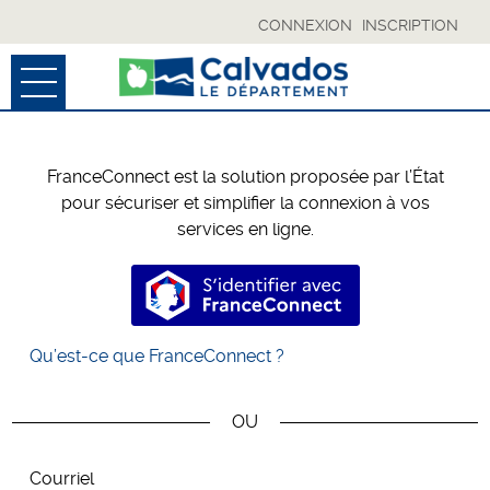
CONNEXION
INSCRIPTION
Ouvrir le menu
ACCUEIL
FranceConnect est la solution proposée par l’État
MES BROUILLONS
pour sécuriser et simplifier la connexion à vos
services en ligne.
SUIVI DE MES DÉMARCHES
S’identifier avec FranceConnec
MON COMPTE
Qu’est-ce que FranceConnect ?
ESPACE COLLECTIVITÉS
RÉSERVÉ CD
*
Courriel